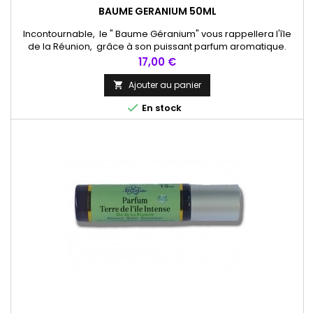
BAUME GERANIUM 50ML
Incontournable, le " Baume Géranium" vous rappellera l'île
de la Réunion, grâce à son puissant parfum aromatique.
Excellent pour hydrater mains et pieds.
Prix
17,00 €
Ajouter au panier


En stock