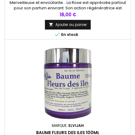
Merveilleuse et envoûtante... La Rose est appréciée partout
pour son parfum enivrant. Son action régénératrice est
efficace sur les rides, les cicatrices ou l'acné. Ce baume est
Prix
18,00 €
précieux pour hydrater les peaux sèches abimées ou
couperosées. L'huile essentielle de Rose de Damas bio est
Ajouter au panier

reconnue pour ses propriétés exceptionnelles de

En stock
régénérateur des...
MARQUE:
ELVIJAH
BAUME FLEURS DES ILES 100ML