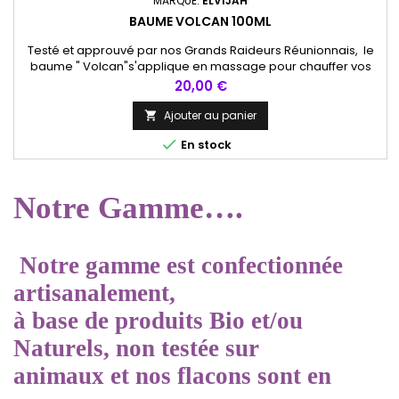
MARQUE:
ELVIJAH
BAUME VOLCAN 100ML
Testé et approuvé par nos Grands Raideurs Réunionnais, le
baume " Volcan"s'applique en massage pour chauffer vos
muscles et articulations tout en douceur.s
Prix
20,00 €
Ajouter au panier


En stock
Notre
Gamme
….
N
otre
gamme
est
confectionnée
artisanalement
,
à
base
de
produits
Bio
et
/
ou
Naturels,
non
testée
sur
animaux
et
nos flacons sont en