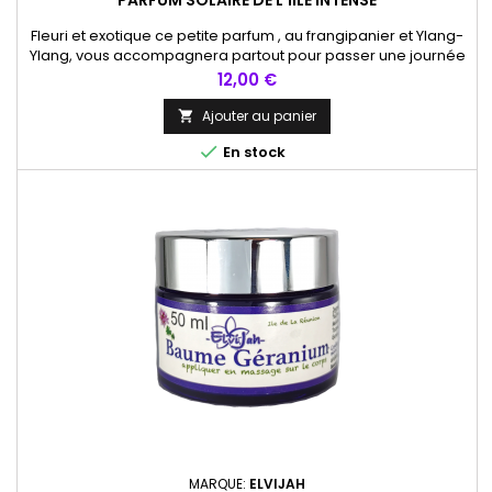
PARFUM SOLAIRE DE L'IILE INTENSE
Fleuri et exotique ce petite parfum , au frangipanier et Ylang-
Ylang, vous accompagnera partout pour passer une journée
positive et sereine. A appliquer sur poignet, cou ou plexus.
Prix
12,00 €
Ajouter au panier


En stock
MARQUE:
ELVIJAH