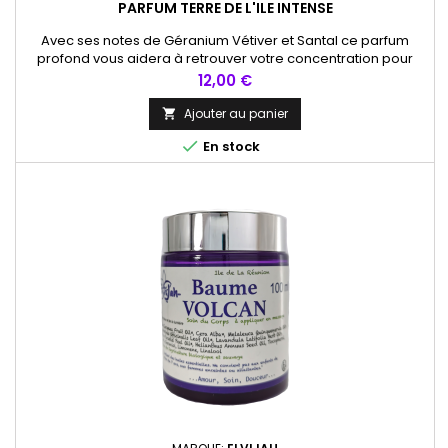
PARFUM TERRE DE L'ILE INTENSE
Avec ses notes de Géranium Vétiver et Santal ce parfum
profond vous aidera à retrouver votre concentration pour
plus d’attention. A appliquer sur poignet, cou ou plexus.
Prix
12,00 €
Ajouter au panier


En stock