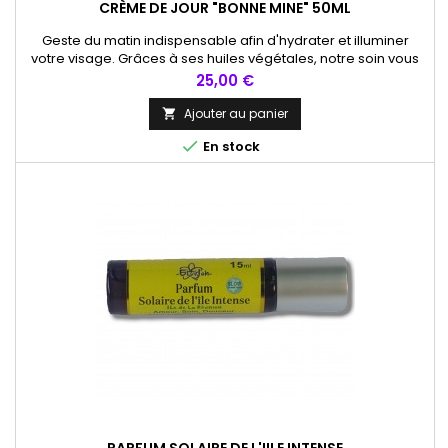
CRÈME DE JOUR "BONNE MINE" 50ML
Geste du matin indispensable afin d'hydrater et illuminer
votre visage. Grâces à ses huiles végétales, notre soin vous
apportera un teint soleil.
Prix
25,00 €
Ajouter au panier


En stock