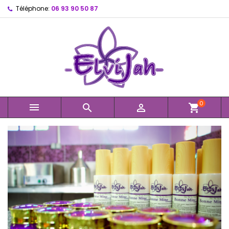
Téléphone:
06 93 90 50 87
0



shopping_cart