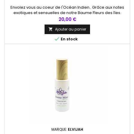
Envolez vous au coeur de l'Océan Indien.. Grâce aux notes
exotiques et sensuelles de notre Baume Fleurs des îles.
Bonheur et plénitude seront au rendez-vous..
Prix
20,00 €
Ajouter au panier


En stock
MARQUE:
ELVIJAH